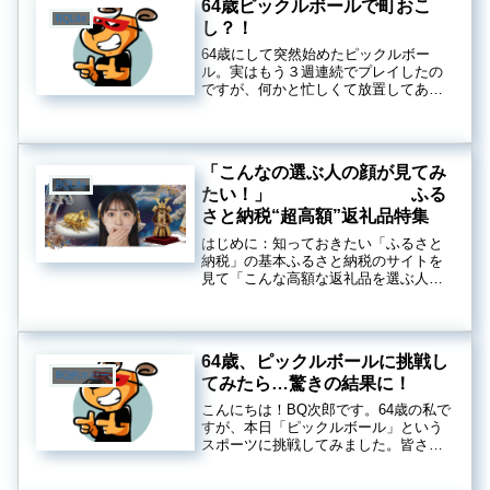
64歳ピックルボールで町おこ
BQLife
し？！
64歳にして突然始めたピックルボー
ル。実はもう３週連続でプレイしたの
ですが、何かと忙しくて放置してあっ
た２週目の動画の編集がようやく完成
したのでTiktokとXに合わせてブログも
公開します。毎回、翌朝に身体中が痛
くなる64歳の私です。それで...
「こんなの選ぶ人の顔が見てみ
BQLife
たい！」 ふる
さと納税“超高額”返礼品特集
はじめに：知っておきたい「ふるさと
納税」の基本ふるさと納税のサイトを
見て「こんな高額な返礼品を選ぶ人、
どんな顔してるんだろう？」そう思っ
たあなた。まずは、この超高額な返礼
品がどのように成り立っているか、そ
の基本だけ知っておきましょう。ふる
64歳、ピックルボールに挑戦し
さ...
BQ的ホビー
てみたら…驚きの結果に！
こんにちは！BQ次郎です。64歳の私で
すが、本日「ピックルボール」という
スポーツに挑戦してみました。皆さん
はピックルボールをご存じですか？テ
ニス、バドミントン、卓球を足して3で