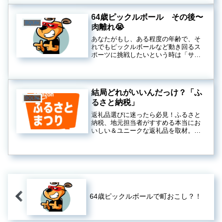
割ったようなスポーツで、アメリカで
はすでに大人気。そしてなんと、...
64歳ピックルボール その後〜
BQLife
肉離れ😭
あなたがもし、ある程度の年齢で、そ
れでもピックルボールなど動き回るス
ポーツに挑戦したいという時は「サポ
ーター」をしてプレイするのがおすす
め。いわば「転ばぬ先の杖」ならぬ
「肉離れする先のサポーター」を。
結局どれがいいんだっけ？「ふ
BQLife
るさと納税」
返礼品選びに迷ったら必見！ふるさと
納税、地元担当者がすすめる本当にお
いしい＆ユニークな返礼品を取材。海
産農産品牛肉だけではなく、ワイン、
工業製品までイチオシをアマゾンイベ
ントで取材してきました！
64歳ピックルボールで町おこし？！