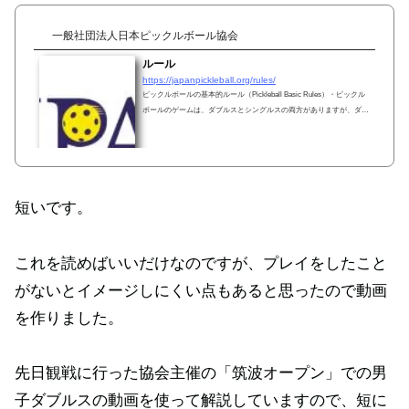
一般社団法人日本ピックルボール協会
ルール
https://japanpickleball.org/rules/
ピックルボールの基本的ルール（Pickleball Basic Rules）・ピックル
ボールのゲームは、ダブルスとシングルスの両方がありますが、ダブ
ルスの方が主流である。・コートのサイズはダブルス、シングルスと
も同じだが、ルールはサーブ時が少し異なる。サーブ・サーブはアン
ダーハンドで打たなければならない。・ボールを打つ（インパクト）
の瞬間は、手首が腰（へそ）よりも低い位置で尚且つ、打点は手首よ
り低い位置でなければならない。つまり、手首が腰より低い位置にあ
っても、
短いです。
これを読めばいいだけなのですが、プレイをしたこと
がないとイメージしにくい点もあると思ったので動画
を作りました。
先日観戦に行った協会主催の「筑波オープン」での男
子ダブルスの動画を使って解説していますので、短に