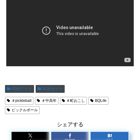
BQ的アート
BQ的ホビー
＃pickleball
＃中高年
＃町おこし
BQLife
ピックルボール
シェアする
X
Facebook
はてブ