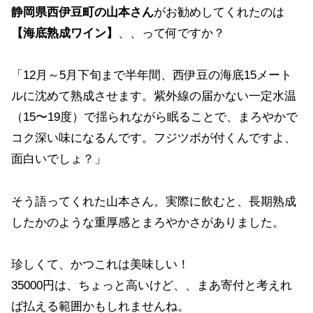
静岡県西伊豆町の山本さん
がお勧めしてくれたのは
【海底熟成ワイン】
、、って何ですか？
「12月～5月下旬まで半年間、西伊豆の海底15メート
ルに沈めて熟成させます。紫外線の届かない一定水温
（15〜19度）で揺られながら眠ることで、まろやかで
コク深い味になるんです。フジツボが付くんですよ、
面白いでしょ？」
そう語ってくれた山本さん。実際に飲むと、長期熟成
したかのような重厚感とまろやかさがありました。
珍しくて、かつこれは美味しい！
35000円は、ちょっと高いけど、、まあ寄付と考えれ
ば払える範囲かもしれませんね。