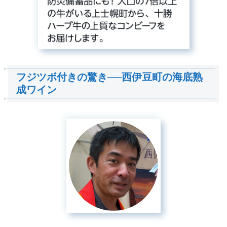
フジツボ付きの驚き──西伊豆町の海底熟
成ワイン