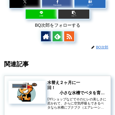
X
Facebook
はてブ
LINE
コピー
BQ次郎をフォローする
BQ次郎
関連記事
水替え２ヶ月に一
BQ的ホビー
回！
小さな水槽でベタを育て
るためのズボラTips
DYIショップなどでそのヒレの美しさに
惹かれて、さらに空気呼吸もできるベ
タなら水槽にブクブク（エアレーショ
ン）も必要なくて手軽そうだしと思